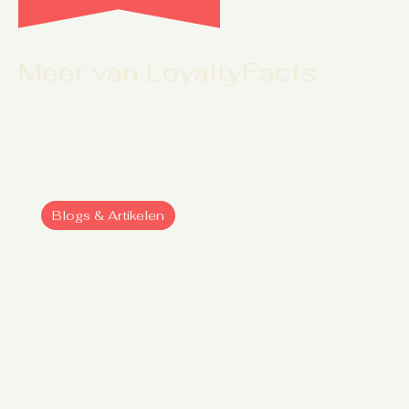
Meer van LoyaltyFacts
Ontdek meer inzichten, cases en explainers over hoe je
klantloyaliteit duurzaam kunt versterken.
Blogs & Artikelen