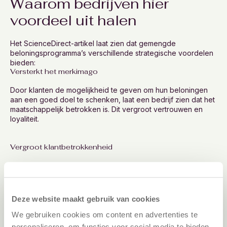
Waarom bedrijven hier
voordeel uit halen
Het ScienceDirect-artikel laat zien dat gemengde
beloningsprogramma’s verschillende strategische voordelen
bieden:
Versterkt het merkimago
Door klanten de mogelijkheid te geven om hun beloningen
aan een goed doel te schenken, laat een bedrijf zien dat het
maatschappelijk betrokken is. Dit vergroot vertrouwen en
loyaliteit.
Vergroot klantbetrokkenheid
Klanten voelen zich emotioneel verbonden wanneer ze
merken kunnen helpen maatschappelijke impact te maken. Dit
leidt tot hogere participatie en herhaalaankopen.
Deze website maakt gebruik van cookies
Vergroot klantbetrokkenheid
We gebruiken cookies om content en advertenties te
personaliseren, om functies voor social media te bieden