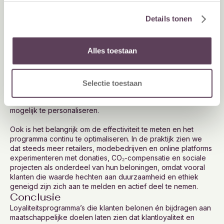
betrokkenheid.
Praktische tips
Details tonen
voor bedrijven
Alles toestaan
Bedrijven die willen profiteren van loyaliteitsprogramma’s die
klanten belonen én goede doelen steunen, doen er goed
aan te zorgen voor een juiste balans tussen directe
klantvoordelen en maatschappelijke impact, transparant te
Selectie toestaan
communiceren over de bijdrage van klanten, het programma
naadloos in het aankoopproces te integreren en waar
mogelijk te personaliseren.
Ook is het belangrijk om de effectiviteit te meten en het
programma continu te optimaliseren. In de praktijk zien we
dat steeds meer retailers, modebedrijven en online platforms
experimenteren met donaties, CO₂-compensatie en sociale
projecten als onderdeel van hun beloningen, omdat vooral
klanten die waarde hechten aan duurzaamheid en ethiek
geneigd zijn zich aan te melden en actief deel te nemen.
Conclusie
Loyaliteitsprogramma’s die klanten belonen én bijdragen aan
maatschappelijke doelen laten zien dat klantloyaliteit en