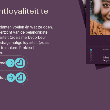
tloyaliteit te
 klanten voelen én wat ze doen.
erzicht van de belangrijkste
liteit (zoals merkvoorkeur,
edragsmatige loyaliteit (zoals
k te maken. Praktisch,
r.
voel
drag