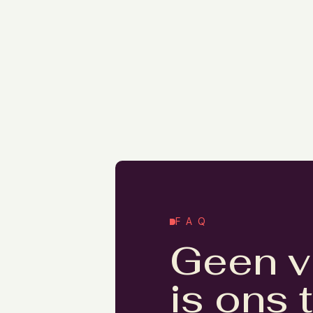
FAQ
Geen v
is ons 