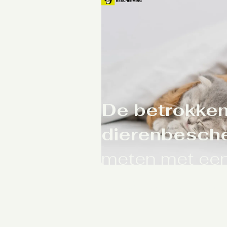
De betrokken
dierenbesch
meten met ee
loyaliteitsond