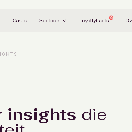
Cases
Sectoren
LoyaltyFacts
Ov
IGHTS
 insights
die
teit