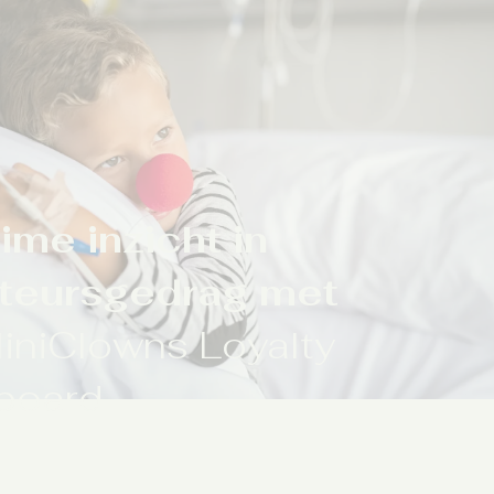
ime inzicht in
teursgedrag met
liniClowns Loyalty
board