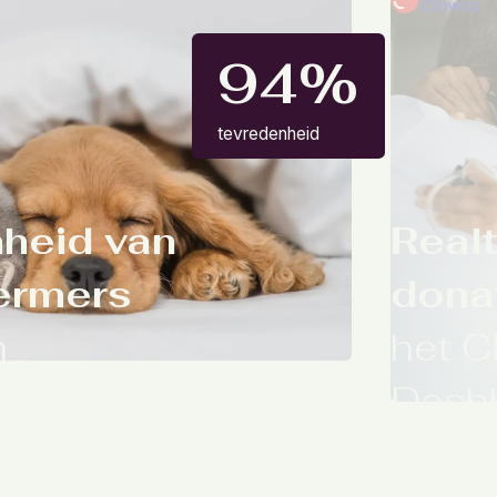
94%
tevredenheid
heid van
Realt
ermers
dona
n
het C
erzoek
Dash