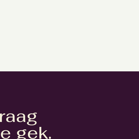
raag
te gek.