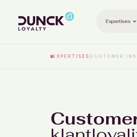
Expertises
EXPERTISES
CUSTOMER INS
Customer
klantloyali