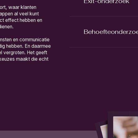
Exit-onderzoek
ort, waar klanten
tappen al veel kunt
ect effect hebben en
ienen.
Behoefteonderzo
iensten en communicatie
odig hebben. En daarmee
el vergroten. Het geeft
e keuzes maakt die echt