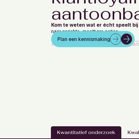
aantoonba
Kom te weten wat er écht speelt bij
naar gerichte, meetbare acties.
Plan een kennismaking
vrijblijvend ∙ 30 minuten ∙ met speciali
Kwantitatief onderzoek
Kwal