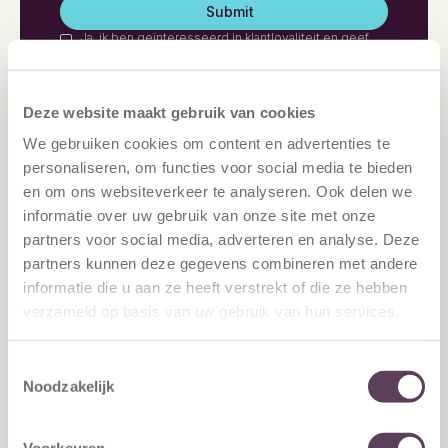
Ja, ik ben geïnteresseerd in klantloyaliteit en geef
Dunck toestemming om mij periodiek te mailen. Je
kan je hier altijd weer voor afmelden.
Deze website maakt gebruik van cookies
We gebruiken cookies om content en advertenties te
personaliseren, om functies voor social media te bieden
en om ons websiteverkeer te analyseren. Ook delen we
informatie over uw gebruik van onze site met onze
partners voor social media, adverteren en analyse. Deze
partners kunnen deze gegevens combineren met andere
informatie die u aan ze heeft verstrekt of die ze hebben
verzameld op basis van uw gebruik van hun services.
Toestemmingsselectie
Noodzakelijk
Meer van LoyaltyFacts
Voorkeuren