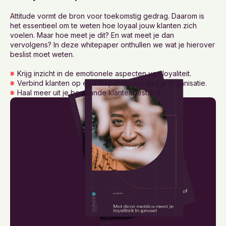
Attitude vormt de bron voor toekomstig gedrag. Daarom is
het essentieel om te weten hoe loyaal jouw klanten zich
voelen. Maar hoe meet je dit? En wat meet je dan
vervolgens? In deze whitepaper onthullen we wat je hierover
beslist moet weten.
Krijg inzicht in de emotionele aspecten van loyaliteit.
Verbind klanten op een dieper niveau met je organisatie.
Haal meer uit je bestaande klantenbestand.