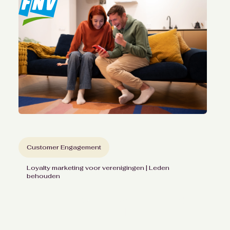
Loyalty Technology
Loyalty Strategy
Loyalty Program
Customer Engagement
Customer Insights
Sector
Reset filter
Customer Engagement
Loyalty marketing voor verenigingen | Leden
behouden
Meer dan 10.000 geactiveerde leden
voor Ledenvoordeel FNV