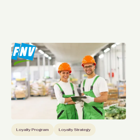
programmaperfomance bij
Accor
dankzij programma evaluatie en
health-check
Loyalty Program
Loyalty Strategy