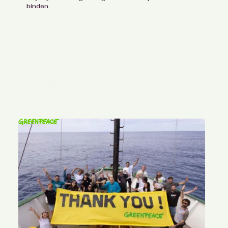
binden
Het verbeteren van het
Down to Earth magazine
middels een
lezersonderzoek
voor Milieudefensie