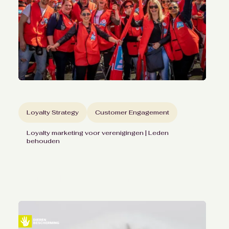
Loyalty Strategy
Customer Engagement
Loyalty marketing voor verenigingen | Leden
behouden
Behoud van nieuwe klanten
door welkomstprogramma voor FNV