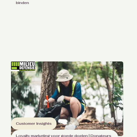
binden
Bouwen en hosten van
doorlopende
feedbackmomenten
voor Stichting Het Vergeten Kind
Customer Insights
Loyalty marketing voor goede doelen | Donateurs