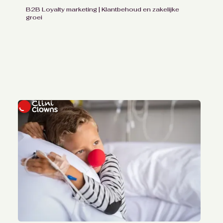
B2B Loyalty marketing | Klantbehoud en zakelijke
groei
Opbouw klantenbase bij
Forbo Eurocol
door spaarprogramma met invoice
scanning