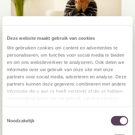
Deze website maakt gebruik van cookies
We gebruiken cookies om content en advertenties te
Customer Insights
personaliseren, om functies voor social media te bieden
en om ons websiteverkeer te analyseren. Ook delen we
Loyalty marketing voor goede doelen | Donateurs
informatie over uw gebruik van onze site met onze
binden
partners voor social media, adverteren en analyse. Deze
Waardevolle
partners kunnen deze gegevens combineren met andere
donateursinzichten
informatie die u aan ze heeft verstrekt of die ze hebben
verzameld op basis van uw gebruik van hun services.
Dankzij een donateurspanel
voor
Stichting Het Vergeten Kind
Toestemmingsselectie
Noodzakelijk