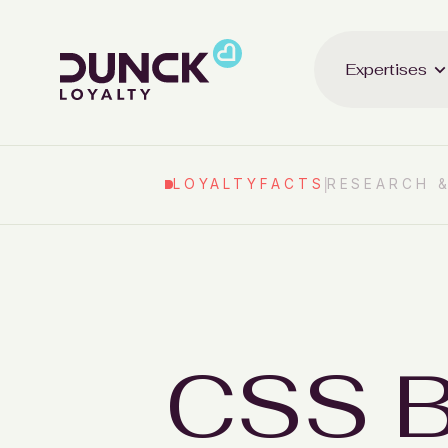
Expertises
LOYALTYFACTS
RESEARCH 
CSS B