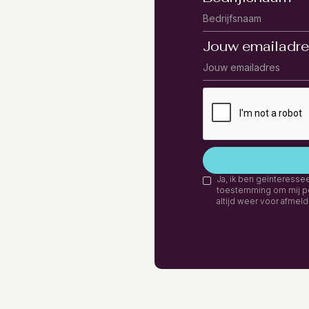
Jouw emailadre
Ja, ik ben geïnteressee
toestemming om mij per
altijd weer voor afmeld