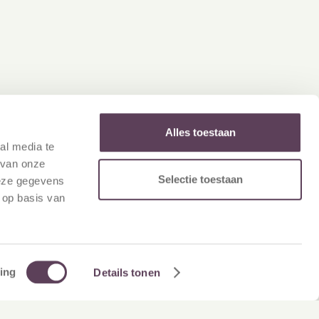
Alles toestaan
al media te
 van onze
Selectie toestaan
deze gegevens
 op basis van
cember 12, 2025
SS Benchmark
024 |
onateursloyaliteit in
ederland
ing
Details tonen