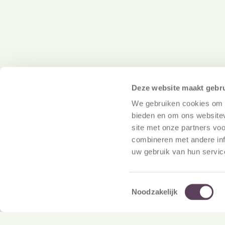
Deze website maakt gebru
We gebruiken cookies om c
bieden en om ons websitev
site met onze partners vo
combineren met andere inf
December 12, 2025
CSS Benchmark
uw gebruik van hun servic
2022 |
Donateusloyaliteit in
Toestemmingsselectie
Nederland
Noodzakelijk