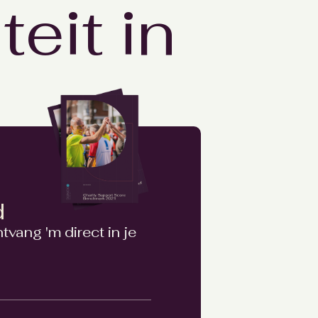
teit in
d
vang 'm direct in je