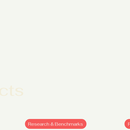
cts
Ontdek meer inzichten, cases en 
duurzaam kunt versterken.
Research & Benchmarks