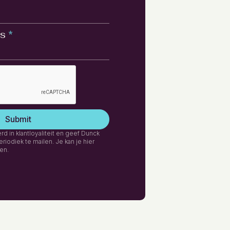
s
*
rd in klantloyaliteit en geef Dunck
iodiek te mailen. Je kan je hier
en.