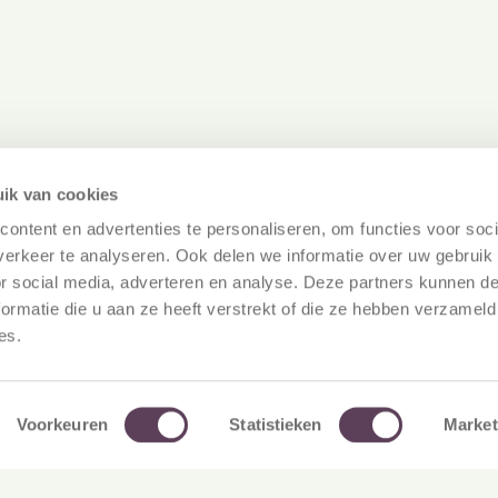
ik van cookies
ontent en advertenties te personaliseren, om functies voor soci
erkeer te analyseren. Ook delen we informatie over uw gebruik
or social media, adverteren en analyse. Deze partners kunnen 
ormatie die u aan ze heeft verstrekt of die ze hebben verzameld
December 12, 2025
De
CSS Benchmark
C
es.
2023 |
2
Donateursloyaliteit in
D
Nederland
N
Voorkeuren
Statistieken
Market