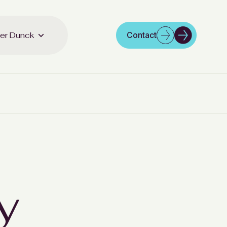
er Dunck
Contact
y