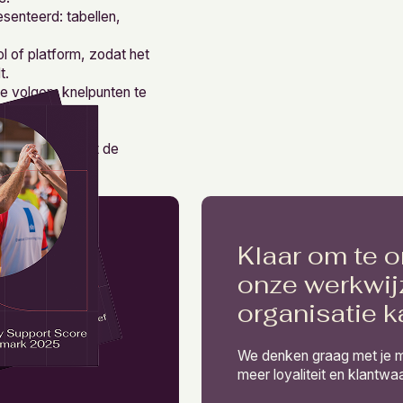
senteerd: tabellen,
l of platform, zodat het
t.
e volgen, knelpunten te
eunen.
ijk blijft en dat de
Klaar om te 
onze werkwij
organisatie 
We denken graag met je m
meer loyaliteit en klantwa