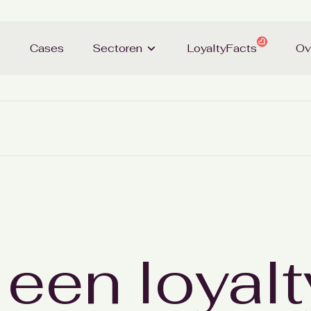
Cases
Sectoren
LoyaltyFacts
Ov
 een loyalt