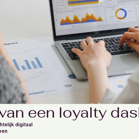
 van een loyalty da
telijk digitaal
 een