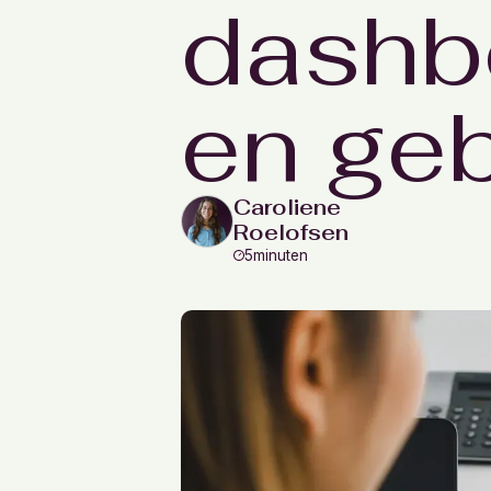
dashb
en geb
Caroliene
Roelofsen
5
minuten