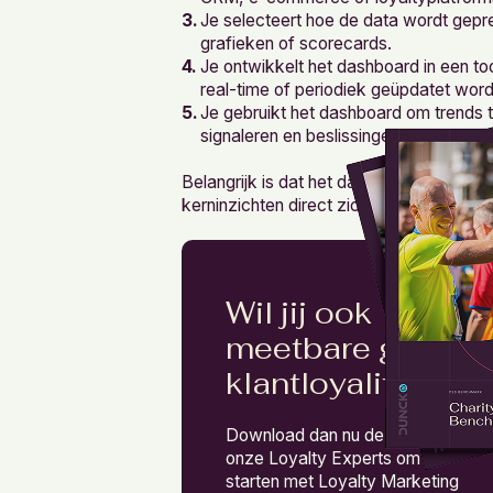
Je selecteert hoe de data wordt gepre
grafieken of scorecards.
Je ontwikkelt het dashboard in een too
real-time of periodiek geüpdatet word
Je gebruikt het dashboard om trends t
signaleren en beslissingen te onderst
Belangrijk is dat het dashboard overzichtel
kerninzichten direct zichtbaar zijn.
Wil jij ook
meetbare groei in
klantloyaliteit?
Download dan nu de 10 tips van
onze Loyalty Experts om te
starten met Loyalty Marketing