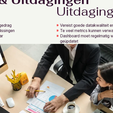
Uitdagin
tgedrag
Vereist goede datakwaliteit en
issingen
Te veel metrics kunnen verwar
ar
Dashboard moet regelmatig 
geüpdatet