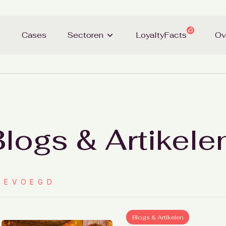
Cases
Sectoren
LoyaltyFacts
Ov
logs & Artikele
GEVOEGD
Blogs & Artikelen