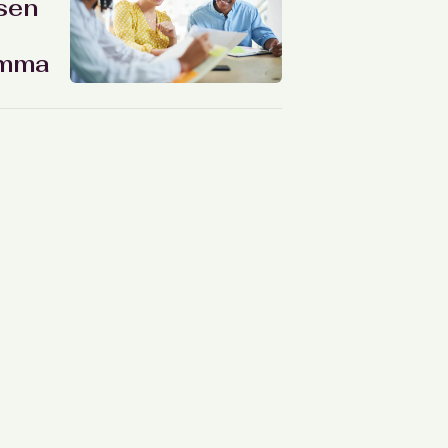
ssen
amma