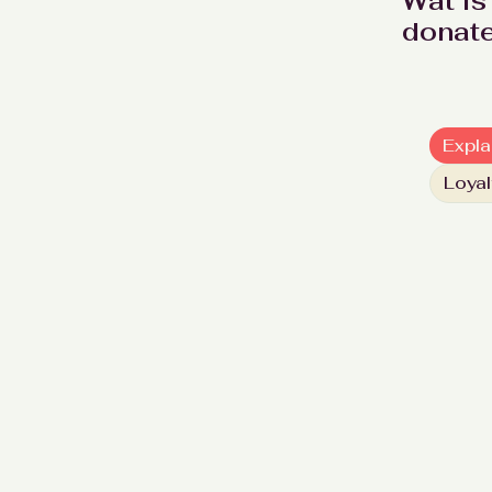
Wat is
donate
Expla
Loyal