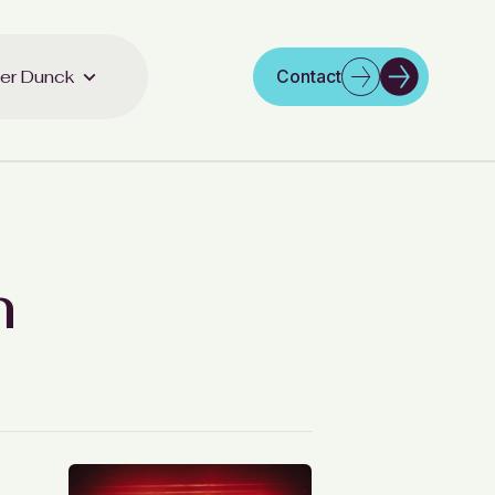
er Dunck
Contact
n