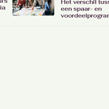
a's
Het verschil tu
ia
een spaar- en
voordeelprogr