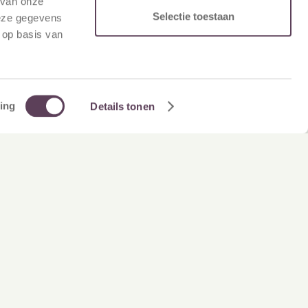
 van onze
Selectie toestaan
deze gegevens
 op basis van
ing
Details tonen
6
y technology | Gids
oyaliteitsplatformen