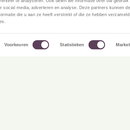
erkeer te analyseren. Ook delen we informatie over uw gebruik
or social media, adverteren en analyse. Deze partners kunnen 
ormatie die u aan ze heeft verstrekt of die ze hebben verzameld
es.
Voorkeuren
Statistieken
Market
26 May 202
Loyalt
voor l
17 June 2026