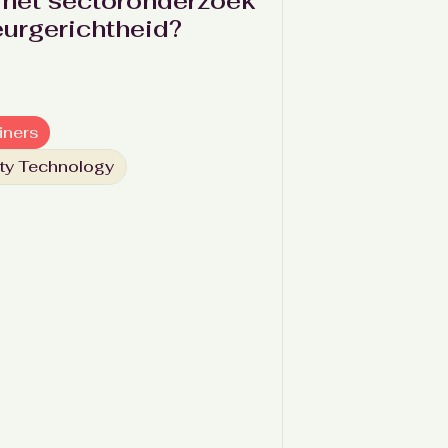
 het sectoronderzoek
urgerichtheid?
iners
ty Technology