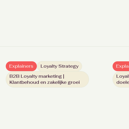
Explainers
Loyalty Strategy
Expla
B2B Loyalty marketing |
Loyal
Klantbehoud en zakelijke groei
doele