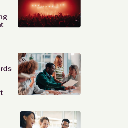
ang
t
rds
t