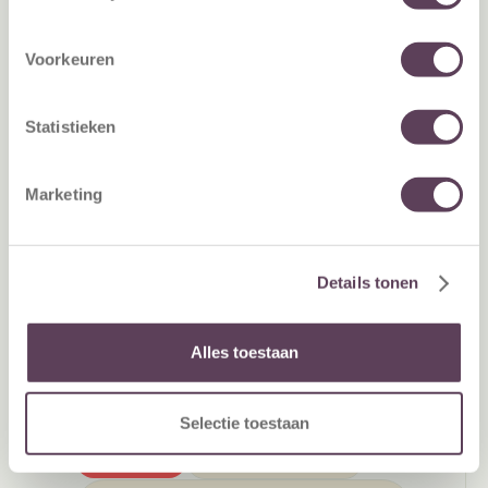
Voorkeuren
Statistieken
Marketing
6 August 2026
Loyalty strategy |
Details tonen
Klantbehoud verbeteren:
strategie, aanpak en
meetbare resultaten
Alles toestaan
Selectie toestaan
Explainers
Customer Insights